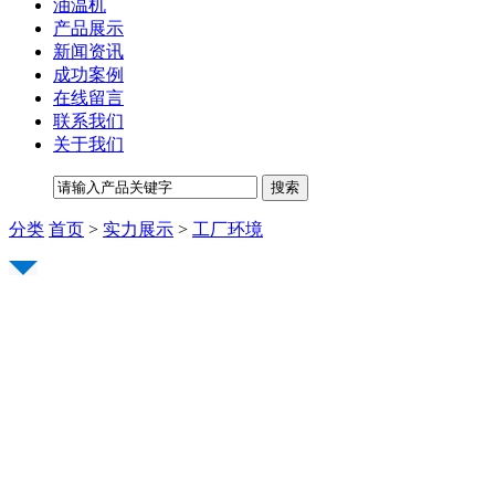
油温机
产品展示
新闻资讯
成功案例
在线留言
联系我们
关于我们
分类
首页
>
实力展示
>
工厂环境