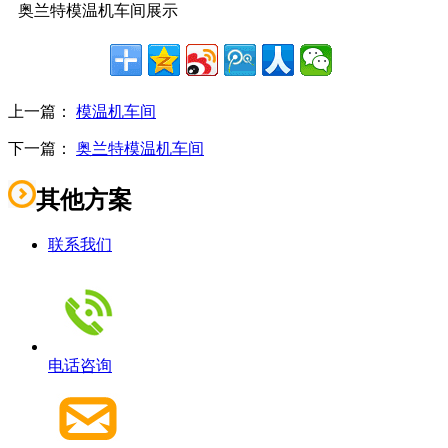
奥兰特模温机车间展示
上一篇：
模温机车间
下一篇：
奥兰特模温机车间
其他方案
联系我们
电话咨询