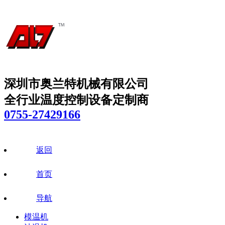
深圳市奥兰特机械有限公司
全行业温度控制设备定制商
0755-27429166
返回
首页
导航
模温机