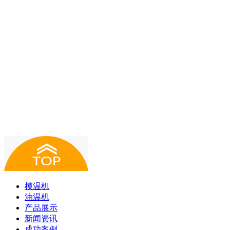
模温机
油温机
产品展示
新闻资讯
成功案例